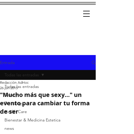
Ad-Hoc
CRÓNICAS CON ESTILO
Entrada
Todas las entradas
Redacción AdHoc
Todas las entradas
26 jun 2015
"Mucho más que sexy…" un
Beauty
evento para cambiar tu forma
Tecnology
de ser
Health Care
Bienestar & Medicina Estetica
news