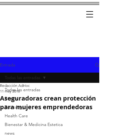
Ad-Hoc
CRÓNICAS CON ESTILO
Entrada
Todas las entradas
Redacción AdHoc
Todas las entradas
11 may 2016
Aseguradoras crean protección
Beauty
para mujeres emprendedoras
Tecnology
Health Care
Bienestar & Medicina Estetica
news