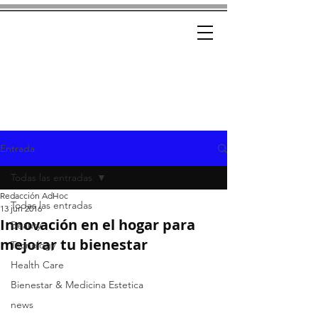
Ad-Hoc
CRÓNICAS CON ESTILO
Entrada
Todas las entradas
Redacción AdHoc
Todas las entradas
13 jun 2016
Innovación en el hogar para
Beauty
mejorar tu bienestar
Tecnology
Health Care
Bienestar & Medicina Estetica
news