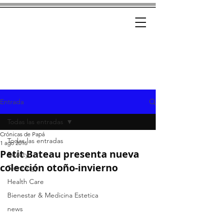
Ad-Hoc
CRÓNICAS CON ESTILO
Entrada
Todas las entradas
Crónicas de Papá
Todas las entradas
1 ago 2016
Petit Bateau presenta nueva
Beauty
colección otoño-invierno
Tecnology
Health Care
Bienestar & Medicina Estetica
news