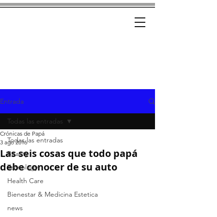
Ad-Hoc
CRÓNICAS CON ESTILO
Entrada
Todas las entradas
Crónicas de Papá
Todas las entradas
3 ago 2016
Las seis cosas que todo papá
Beauty
debe conocer de su auto
Tecnology
Health Care
Bienestar & Medicina Estetica
news