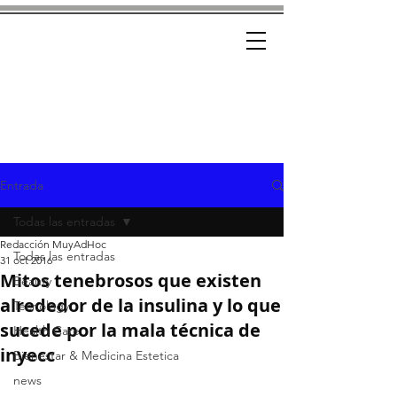
Ad-Hoc
CRÓNICAS CON ESTILO
Entrada
Todas las entradas
Redacción MuyAdHoc
Todas las entradas
31 oct 2016
Mitos tenebrosos que existen
Beauty
alrededor de la insulina y lo que
Tecnology
sucede por la mala técnica de
Health Care
inyecc
Bienestar & Medicina Estetica
news