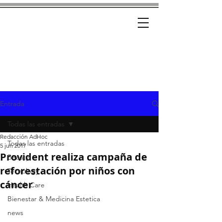
Ad-Hoc
CRÓNICAS CON ESTILO
Entrada
Todas las entradas
Redacción AdHoc
Todas las entradas
5 jun 2017
Provident realiza campaña de
Beauty
reforestación por niños con
Tecnology
cáncer
Health Care
Bienestar & Medicina Estetica
news