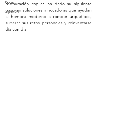
Start
restauración capilar, ha dado su siguiente 
paso en soluciones innovadoras que ayudan 
Opinón
al hombre moderno a romper arquetipos, 
superar sus retos personales y reinventarse 
día con día.