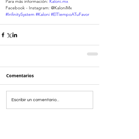
Para más información: 
Kaloni.mx
Facebook - Instagram: @KaloniMx
#InfinitySystem
#Kaloni
#ElTiempoATuFavor
Comentarios
Escribir un comentario...