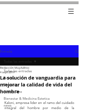
Ad-Hoc
CRÓNICAS CON ESTILO
Entrada
Todas las entradas
Redacción MuyAdHoc
Todas las entradas
4 sept 2019
La solución de vanguardia para
Beauty
mejorar la calidad de vida del
Tecnology
hombre
Health Care
Bienestar & Medicina Estetica
Kaloni, empresa líder en el ramo del cuidado 
news
integral del hombre por medio de la 