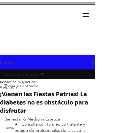
Ad-Hoc
CRÓNICAS CON ESTILO
Entrada
Todas las entradas
Redacción MuyAdHoc
Todas las entradas
9 sept 2019
¡Vienen las Fiestas Patrias! La
Beauty
diabetes no es obstáculo para
Tecnology
disfrutar
Health Care
Bienestar & Medicina Estetica
Consulta con tu médico tratante y 
news
equipo de profesionales de la salud la 