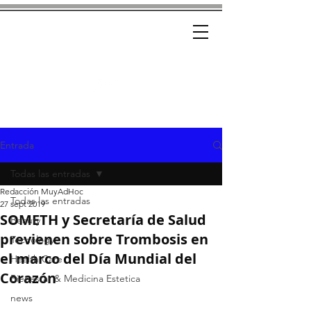
Ad-Hoc
CRÓNICAS CON ESTILO
Entrada
Todas las entradas
Redacción MuyAdHoc
Todas las entradas
27 sept 2019
SOMETH y Secretaría de Salud
Beauty
previenen sobre Trombosis en
Tecnology
el marco del Día Mundial del
Health Care
Corazón
Bienestar & Medicina Estetica
news