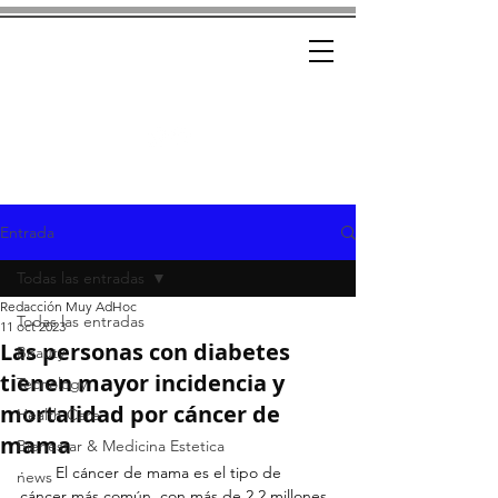
Ad-Hoc
CRÓNICAS CON ESTILO
Entrada
Todas las entradas
Redacción Muy AdHoc
Todas las entradas
11 oct 2023
Las personas con diabetes
Beauty
tienen mayor incidencia y
Tecnology
mortalidad por cáncer de
Health Care
mama
Bienestar & Medicina Estetica
·       El cáncer de mama es el tipo de 
news
cáncer más común, con más de 2,2 millones 