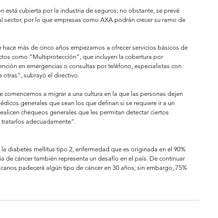
n está cubierta por la industria de seguros; no obstante, se prevé 
l sector, por lo que empresas como AXA podrán crecer su ramo de 
 hace más de cinco años empezamos a ofrecer servicios básicos de 
tos como “Multiprotección”, que incluyen la cobertura por 
nción en emergencias o consultas por teléfono, especialistas con 
 otras”, subrayó el directivo. 
e comencemos a migrar a una cultura en la que las personas dejen 
dicos generales que sean los que definan si se requiere ir a un 
 realicen chequeos generales que les permitan detectar ciertos 
tratarlos adecuadamente”. 
s la diabetes mellitus tipo 2, enfermedad que es originada en el 90% 
ia de cáncer también representa un desafío en el país. De continuar 
xicanos padecerá algún tipo de cáncer en 30 años; sin embargo, 75% 