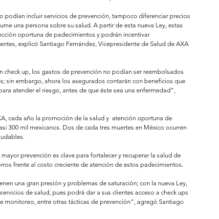
o podían incluir servicios de prevención, tampoco diferenciar precios 
ume una persona sobre su salud. A partir de esta nueva Ley, estas 
cción oportuna de padecimientos y podrán incentivar 
entes, explicó Santiago Fernández, Vicepresidente de Salud de AXA 
; sin embargo, ahora los asegurados contarán con beneficios que 
para atender el riesgo, antes de que éste sea una enfermedad”, 
XA, cada año la promoción de la salud y  atención oportuna de 
asi 300 mil mexicanos. Dos de cada tres muertes en México ocurren 
ludables. 
ayor prevención es clave para fortalecer y recuperar la salud de 
rros frente al costo creciente de atención de estos padecimientos. 
ienen una gran presión y problemas de saturación; con la nueva Ley, 
rvicios de salud, pues podrá dar a sus clientes acceso a check ups 
 monitoreo, entre otras tácticas de prevención”, agregó Santiago 