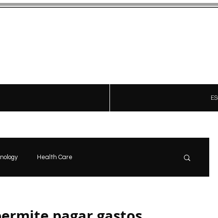
Ad-Hoc
CRÓNICAS CON ESTILO
ES
nology
Health Care
news
Start
Opinón
permite pagar gastos