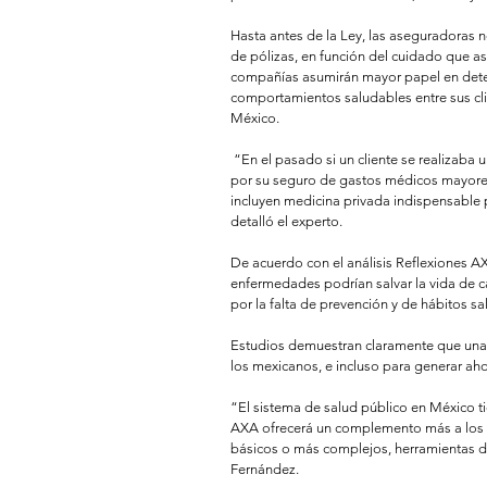
Hasta antes de la Ley, las aseguradoras n
de pólizas, en función del cuidado que as
compañías asumirán mayor papel en dete
comportamientos saludables entre sus cli
México. 
 “En el pasado si un cliente se realizaba un check up, los gastos de prevención no podían ser reembolsados 
por su seguro de gastos médicos mayores
incluyen medicina privada indispensable 
detalló el experto. 
De acuerdo con el análisis Reflexiones A
enfermedades podrían salvar la vida de c
por la falta de prevención y de hábitos sa
Estudios demuestran claramente que una m
los mexicanos, e incluso para generar aho
“El sistema de salud público en México t
AXA ofrecerá un complemento más a los se
básicos o más complejos, herramientas de
Fernández. 