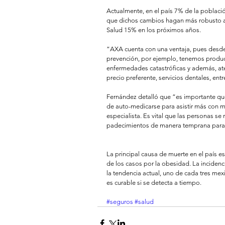
Actualmente, en el país 7% de la població
que dichos cambios hagan más robusto a
Salud 15% en los próximos años. 
“AXA cuenta con una ventaja, pues desde
prevención, por ejemplo, tenemos produc
enfermedades catastróficas y además, ate
precio preferente, servicios dentales, entre
Fernández detalló que “es importante qu
de auto-medicarse para asistir más con mé
especialista. Es vital que las personas se
padecimientos de manera temprana para 
La principal causa de muerte en el país e
de los casos por la obesidad. La incidenc
la tendencia actual, uno de cada tres me
es curable si se detecta a tiempo. 
#seguros
#salud