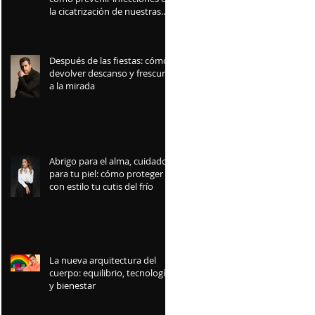
la cicatrización de nuestras
mascotas
Después de las fiestas: cómo
devolver descanso y frescura
a la mirada
Abrigo para el alma, cuidado
para tu piel: cómo proteger
con estilo tu cutis del frío
La nueva arquitectura del
cuerpo: equilibrio, tecnología
y bienestar