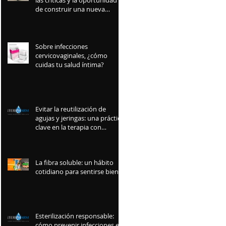
las críticas y la oportunidad
de construir una nueva
industria mexicana
Sobre infecciones
cervicovaginales, ¿cómo
cuidas tu salud íntima?
Evitar la reutilización de
agujas y jeringas: una práctica
clave en la terapia con
insulina
La fibra soluble: un hábito
cotidiano para sentirse bien
Esterilización responsable:
cómo prevenir infecciones en