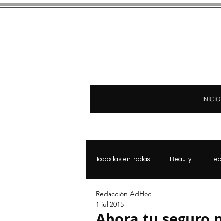
INICIO
Todas las entradas
Beauty
Tec
Redacción AdHoc
Bienestar & Medicina Estetica
1 jul 2015
Ahora tu seguro 