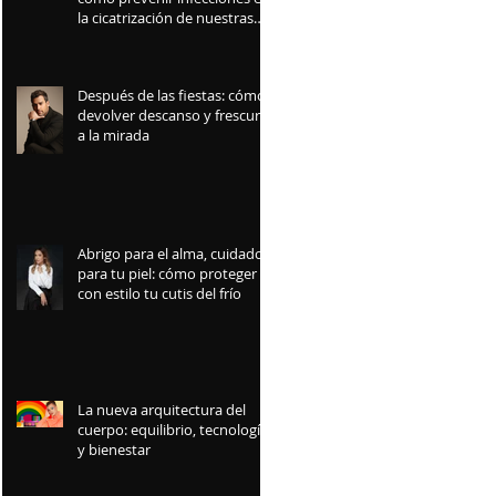
la cicatrización de nuestras
mascotas
Después de las fiestas: cómo
devolver descanso y frescura
a la mirada
Abrigo para el alma, cuidado
para tu piel: cómo proteger
con estilo tu cutis del frío
La nueva arquitectura del
cuerpo: equilibrio, tecnología
y bienestar