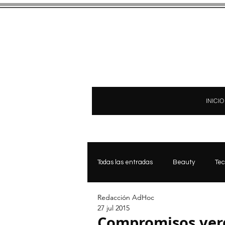
INICIO
Todas las entradas
Beauty
Tec
Redacción AdHoc
Bienestar & Medicina Estetica
27 jul 2015
Compromisos verd