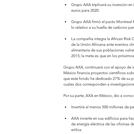
Grupo AXA triplicará su inversión en 
euros para 2020.  
Grupo AXA firmó el pacto Montreal Pl
lo relativo a su huella de carbono pa
La compañía integra la African Risk
de la Unión Africana ante eventos cl
alimentaria de sus poblaciones vulner
2015; la meta es que en los próximos
© 2023 by Closet Confidential. / AD-HOC
Grupo AXA, continuará con el apoyo de i
México financia proyectos científicos so
que este fondo ha dedicado 27% de su pre
cuales dos corresponden a investigacion
Por su parte, AXA en México, dio a conoc
Invertirá al menos 500 millones de p
AXA invierte en sus edificios para ha
de energía eléctrica de las oficinas
eólica.  