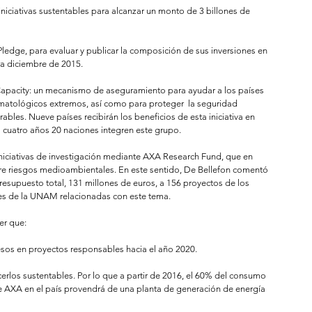
iniciativas sustentables para alcanzar un monto de 3 billones de 
edge, para evaluar y publicar la composición de sus inversiones en 
ra diciembre de 2015.  
 Capacity: un mecanismo de aseguramiento para ayudar a los países 
imatológicos extremos, así como para proteger  la seguridad 
ables. Nueve países recibirán los beneficios de esta iniciativa en 
 cuatro años 20 naciones integren este grupo.  
niciativas de investigación mediante AXA Research Fund, que en 
bre riesgos medioambientales. En este sentido, De Bellefon comentó 
supuesto total, 131 millones de euros, a 156 proyectos de los 
es de la UNAM relacionadas con este tema. 
er que: 
esos en proyectos responsables hacia el año 2020.  
cerlos sustentables. Por lo que a partir de 2016, el 60% del consumo 
 de AXA en el país provendrá de una planta de generación de energía 