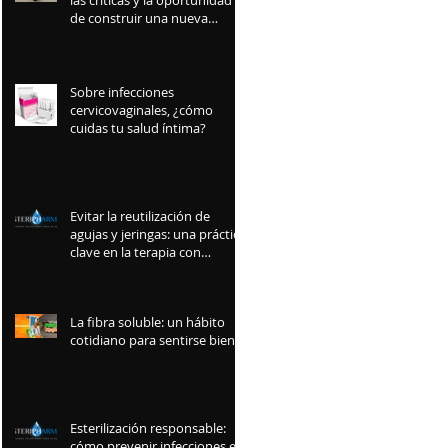
las críticas y la oportunidad
de construir una nueva
industria mexicana
Sobre infecciones
cervicovaginales, ¿cómo
cuidas tu salud íntima?
Evitar la reutilización de
agujas y jeringas: una práctica
clave en la terapia con
insulina
La fibra soluble: un hábito
cotidiano para sentirse bien
Esterilización responsable:
cómo prevenir infecciones en