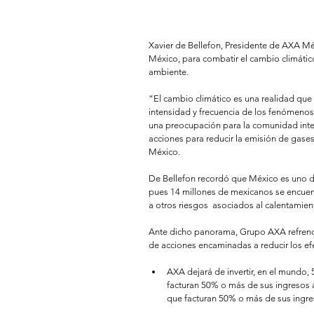
Xavier de Bellefon, Presidente de AXA M
México, para combatir el cambio climático
ambiente. 
“El cambio climático es una realidad qu
intensidad y frecuencia de los fenómenos
una preocupación para la comunidad inter
acciones para reducir la emisión de gases
México. 
De Bellefon recordó que México es uno de
pues 14 millones de mexicanos se encuent
a otros riesgos  asociados al calentamient
Ante dicho panorama, Grupo AXA refrenda
de acciones encaminadas a reducir los ef
AXA dejará de invertir, en el mundo,
facturan 50% o más de sus ingresos a 
que facturan 50% o más de sus ingres