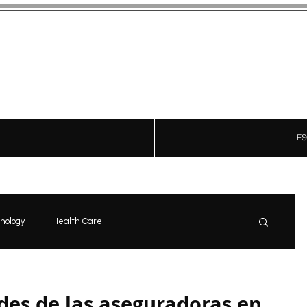
Ad-Hoc
CRÓNICAS CON ESTILO
ES
nology
Health Care
news
Start
Opinón
es de las aseguradoras en