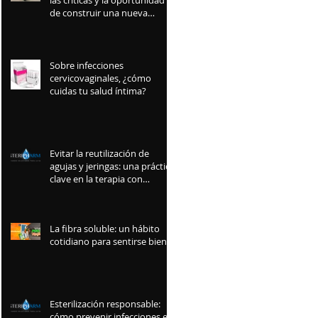
las críticas y la oportunidad
de construir una nueva
industria mexicana
Sobre infecciones
cervicovaginales, ¿cómo
cuidas tu salud íntima?
Evitar la reutilización de
agujas y jeringas: una práctica
clave en la terapia con
insulina
La fibra soluble: un hábito
cotidiano para sentirse bien
Esterilización responsable:
cómo prevenir infecciones en