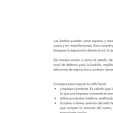
Las barbas pueden verse ásperas y resis
suave y sin imperfecciones. Esto sucede 
bloquear la exposición directa al sol, lo
De manera similar a cómo el cabello de 
nivel de defensa para la barbilla, mejilla
relaciones de exposición y contraer cáncer
Consejos para mejorar tu vello facial: 
Limpieza constante. Es sabido que l
lo que una limpieza constante es esen
Utiliza productos médicos certificados
Si sufres o tienes carencia del vello 
que rompen la armonía del rostro, 
transplante capilar. 