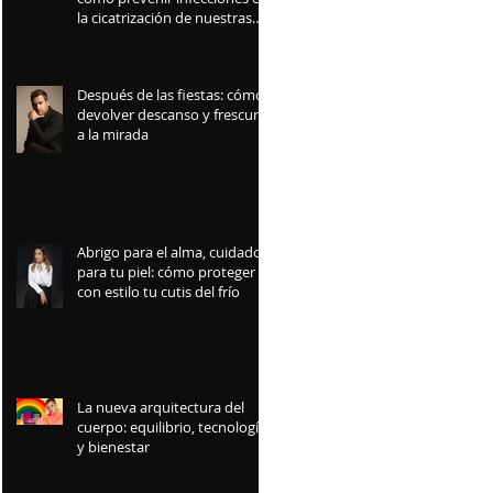
la cicatrización de nuestras
mascotas
Después de las fiestas: cómo
devolver descanso y frescura
a la mirada
Abrigo para el alma, cuidado
para tu piel: cómo proteger
con estilo tu cutis del frío
La nueva arquitectura del
cuerpo: equilibrio, tecnología
y bienestar