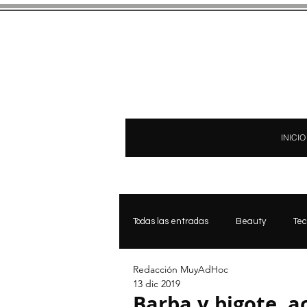
INICIO
Todas las entradas
Beauty
Tec
Redacción MuyAdHoc
Bienestar & Medicina Estetica
13 dic 2019
Barba y bigote, a