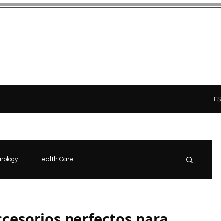
Ad-Hoc
CRÓNICAS CON ESTILO
ES
nology
Health Care
news
Start
Opinón
ccesorios perfectos para